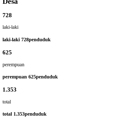
Desa
728
laki-laki
laki-laki
728
penduduk
625
perempuan
perempuan
625
penduduk
1.353
total
total
1.353
penduduk