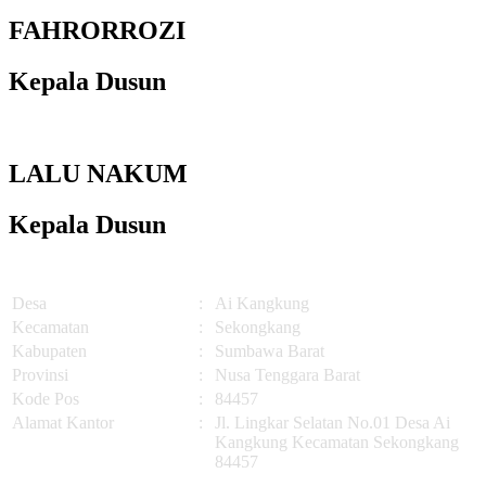
FAHRORROZI
Kepala Dusun
LALU NAKUM
Kepala Dusun
Desa
:
Ai Kangkung
Kecamatan
:
Sekongkang
Kabupaten
:
Sumbawa Barat
Provinsi
:
Nusa Tenggara Barat
Kode Pos
:
84457
Alamat Kantor
:
Jl. Lingkar Selatan No.01 Desa Ai
Kangkung Kecamatan Sekongkang
84457